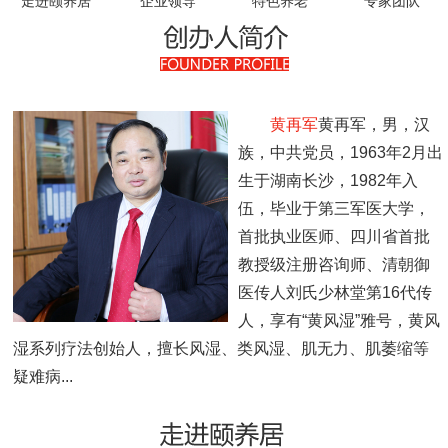
走进颐养居
企业领导
特色养老
专家团队
领导关怀
员工风采
收费标准
黄再军
黄再军，男，汉
族，中共党员，1963年2月出
联系我们
生于湖南长沙，1982年入
伍，毕业于第三军医大学，
首批执业医师、四川省首批
教授级注册咨询师、清朝御
医传人刘氏少林堂第16代传
人，享有“黄风湿”雅号，黄风
湿系列疗法创始人，擅长风湿、类风湿、肌无力、肌萎缩等
疑难病...