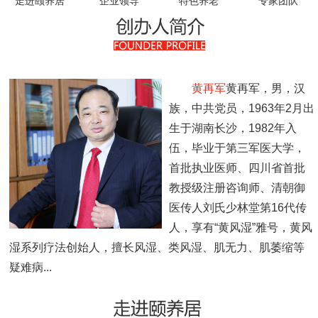
走进颐养居
企业领导
特色养老
专家团队
领导关怀
员工风采
收费标准
黄再军
黄再军，男，汉
族，中共党员，1963年2月出
联系我们
生于湖南长沙，1982年入
伍，毕业于第三军医大学，
首批执业医师、四川省首批
教授级注册咨询师、清朝御
医传人刘氏少林堂第16代传
人，享有“黄风湿”雅号，黄风
湿系列疗法创始人，擅长风湿、类风湿、肌无力、肌萎缩等
疑难病...