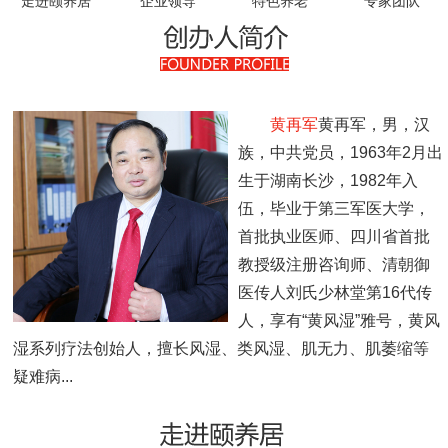
走进颐养居
企业领导
特色养老
专家团队
领导关怀
员工风采
收费标准
黄再军
黄再军，男，汉
族，中共党员，1963年2月出
联系我们
生于湖南长沙，1982年入
伍，毕业于第三军医大学，
首批执业医师、四川省首批
教授级注册咨询师、清朝御
医传人刘氏少林堂第16代传
人，享有“黄风湿”雅号，黄风
湿系列疗法创始人，擅长风湿、类风湿、肌无力、肌萎缩等
疑难病...