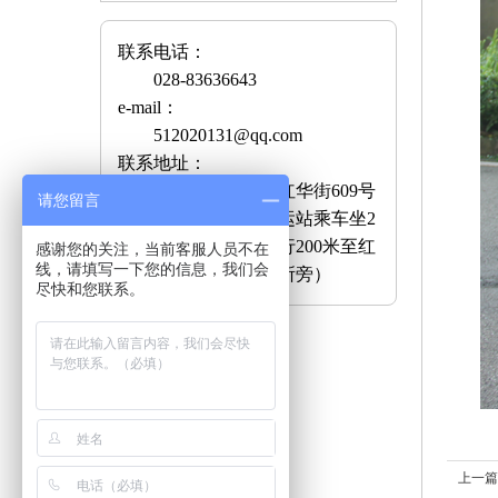
联系电话：
028-83636643
e-mail：
512020131@qq.com
联系地址：
成都市青白江区红华街609号
请您留言
乘车路线：青白江客运站乘车坐2
路至华逸路口下车步行200米至红
感谢您的关注，当前客服人员不在
线，请填写一下您的信息，我们会
阳颐养居（大弯工商所旁）
尽快和您联系。
上一