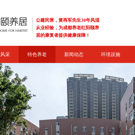
公建民营，黄再军先生30年风湿
从业经验，为成都养老红阳颐养
居的康复者提供健康保障！
导风采
特色养老
新闻动态
环境设施