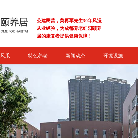
公建民营，黄再军先生30年风湿
从业经验，为成都养老红阳颐养
居的康复者提供健康保障！
导风采
特色养老
新闻动态
环境设施