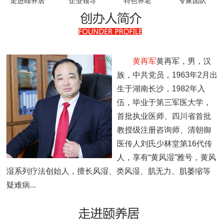
走进颐养居
企业领导
特色养老
专家团队
领导关怀
员工风采
收费标准
黄再军
黄再军，男，汉
族，中共党员，1963年2月出
联系我们
生于湖南长沙，1982年入
伍，毕业于第三军医大学，
首批执业医师、四川省首批
教授级注册咨询师、清朝御
医传人刘氏少林堂第16代传
人，享有“黄风湿”雅号，黄风
湿系列疗法创始人，擅长风湿、类风湿、肌无力、肌萎缩等
疑难病...