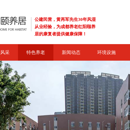
公建民营，黄再军先生30年风湿
从业经验，为成都养老红阳颐养
居的康复者提供健康保障！
导风采
特色养老
新闻动态
环境设施