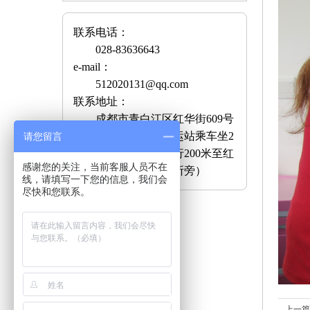
联系电话：
028-83636643
e-mail：
512020131@qq.com
联系地址：
成都市青白江区红华街609号
乘车路线：青白江客运站乘车坐2
请您留言
路至华逸路口下车步行200米至红
感谢您的关注，当前客服人员不在
阳颐养居（大弯工商所旁）
线，请填写一下您的信息，我们会
尽快和您联系。
上一