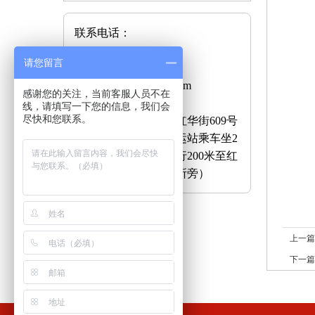
联系电话：
028-83636643
请您留言
e-mail：
512020131@qq.com
感谢您的关注，当前客服人员不在
联系地址：
线，请填写一下您的信息，我们会
尽快和您联系。
成都市青白江区红华街609号
乘车路线：青白江客运站乘车坐2
路至华逸路口下车步行200米至红
阳颐养居（大弯工商所旁）
上一
下一