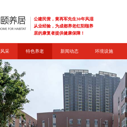
公建民营，黄再军先生30年风湿
从业经验，为成都养老红阳颐养
居的康复者提供健康保障！
导风采
特色养老
新闻动态
环境设施