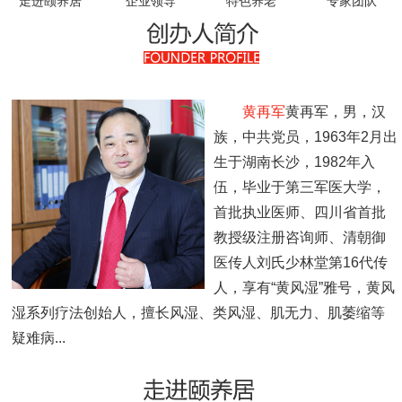
走进颐养居
企业领导
特色养老
专家团队
领导关怀
员工风采
收费标准
黄再军
黄再军，男，汉
族，中共党员，1963年2月出
联系我们
生于湖南长沙，1982年入
伍，毕业于第三军医大学，
首批执业医师、四川省首批
教授级注册咨询师、清朝御
医传人刘氏少林堂第16代传
人，享有“黄风湿”雅号，黄风
湿系列疗法创始人，擅长风湿、类风湿、肌无力、肌萎缩等
疑难病...