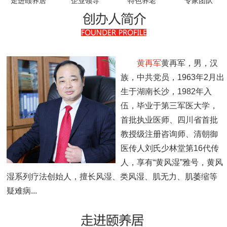
走进颐养居
企业领导
特色养老
专家团队
领导关怀
员工风采
收费标准
黄再军
黄再军，男，汉
族，中共党员，1963年2月出
联系我们
生于湖南长沙，1982年入
伍，毕业于第三军医大学，
首批执业医师、四川省首批
教授级注册咨询师、清朝御
医传人刘氏少林堂第16代传
人，享有“黄风湿”雅号，黄风
湿系列疗法创始人，擅长风湿、类风湿、肌无力、肌萎缩等
疑难病...